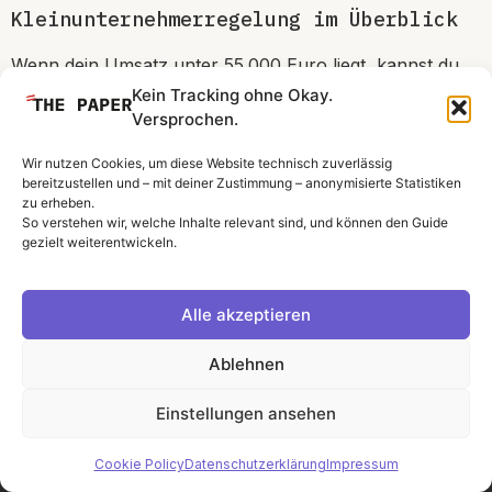
Kleinunternehmerregelung im Überblick
Wenn dein Umsatz unter 55.000 Euro liegt, kannst du
die Kleinunternehmerregelung nutzen:
Kein Tracking ohne Okay.
Versprochen.
Du stellst keine Umsatzsteuer in Rechnung
Wir nutzen Cookies, um diese Website technisch zuverlässig
Du darfst aber auch keine Vorsteuer abziehen
bereitzustellen und – mit deiner Zustimmung – anonymisierte Statistiken
Diese Regelung lohnt sich, wenn du geringe Ausgaben
zu erheben.
So verstehen wir, welche Inhalte relevant sind, und können den Guide
hast und deine Verwaltung einfach halten möchtest.
gezielt weiterentwickeln.
Bei größeren Investitionen ist die Regelbesteuerung
meist vorteilhafter.
Alle akzeptieren
Ablehnen
Umsatzsteuer richtig melden
Einstellungen ansehen
Die Umsatzsteuervoranmeldung (UVA) muss
regelmäßig ans Finanzamt übermittelt werden:
Cookie Policy
Datenschutzerklärung
Impressum