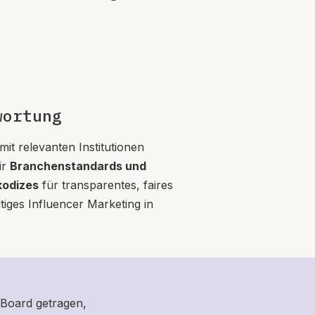
wortung
it relevanten Institutionen
ir
Branchenstandards und
kodizes
für transparentes, faires
iges Influencer Marketing in
 Board getragen,