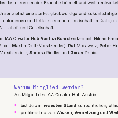
das die Interessen der Branche bündelt und weiterentwickel
Unser Ziel ist eine starke, glaubwürdige und zukunftsfähige
Creator:innen und Influencer:innen Landschaft im Dialog mit 
Wirtschaft und Gesellschaft.
Im
IAA Creator Hub Austria Board
wirken mit:
Niklas
Bau
Stoidl,
Martin
Distl (Vorsitzender),
Rut
Morawetz,
Peter
Hr
(Vorsitzender),
Sandra
Rindler und
Goran
Drinic.
Warum Mitglied werden?
Als Mitglied des IAA Creator Hub Austria
bist du
am neuesten Stand
zu rechtlichen, ethi
profitierst du von
Wissen, Vernetzung und Weit