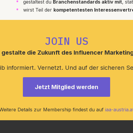
gestaltest du
Branchenstandards aktiv mit
, st
wirst Teil der
kompetentesten Interessenvertr
JOIN US
 gestalte die Zukunft des Influencer Marketings
ib informiert. Vernetzt. Und auf der sicheren Se
Jetzt Mitglied werden
Weitere Details zur Membership findest du auf
iaa-austria.a