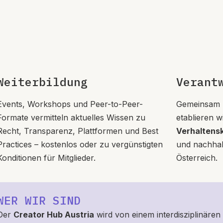
Weiterbildung
Verant
Events, Workshops und Peer-to-Peer-
Gemeinsam m
Formate vermitteln aktuelles Wissen zu
etablieren w
Recht, Transparenz, Plattformen und Best
Verhaltens
Practices – kostenlos oder zu vergünstigten
und nachhalt
Konditionen für Mitglieder.
Österreich.
WER WIR SIND
Der
Creator Hub Austria
wird von einem interdisziplinären