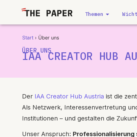
content
Themen
Wich
Start
›
Über uns
ÜBER UNS
IAA CREATOR HUB A
Der
IAA Creator Hub Austria
ist die zen
Als Netzwerk, Interessenvertretung u
Institutionen – und gestalten die Zukunft
Unser Anspruch:
Professionalisierung 