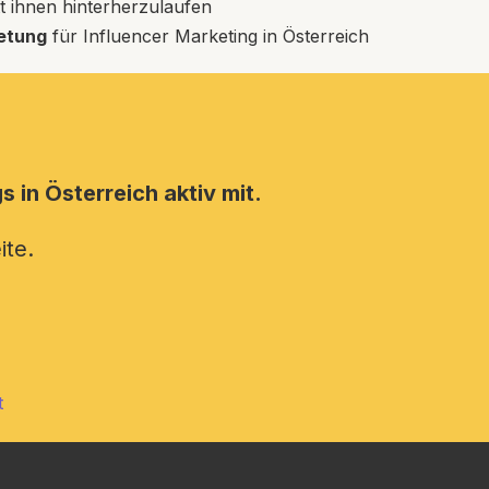
att ihnen hinterherzulaufen
etung
für Influencer Marketing in Österreich
 in Österreich aktiv mit.
ite.
t